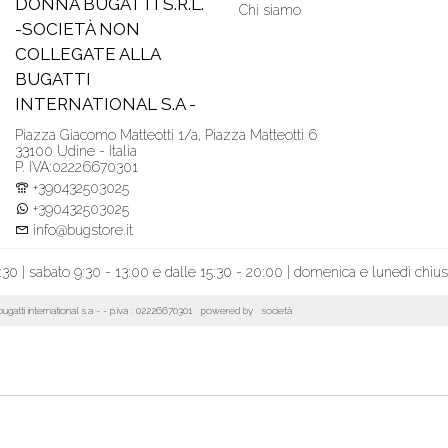
DONNA BUGATTI S.R.L.
Chi siamo
-SOCIETÀ NON
COLLEGATE ALLA
BUGATTI
INTERNATIONAL S.A -
Piazza Giacomo Matteotti 1/a, Piazza Matteotti 6
33100 Udine - Italia
P. IVA:02226670301
+390432503025
+390432503025
info@bugstore.it
:30 | sabato 9:30 - 13:00 e dalle 15:30 - 20:00 | domenica e lunedì chiu
la bugatti international s.a - - p.iva : 02226670301 powered by
società