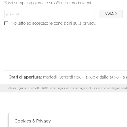
Sarai sempre aggiornato su offerte e promozioni.
INVIA
Ho letto ed accettato le condizioni sulla privacy.
Orari di apertura:
martedì- venerdì 9:30 - 13:00 e dalle 15:30 - 19
atelier
gruppo zucchetti
2026 uomo bugatti s.r.l. donna bugatti s.r.l. -società non collegate al
Cookies & Privacy