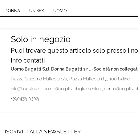
DONNA
UNISEX
UOMO
Solo in negozio
Puoi trovare questo articolo solo presso i nos
Info contatti
Uomo Bugatti S.r.l. Donna Bugatti s.r.l. -Società non collegat
Piazza Giacomo Matteotti 1/a, Piazza Matteotti 6 33100 Udine
info@bugstore.it, uomo@bugattiabbigliamento.it, donna@bugattiabb
+390432503025
ISCRIVITI ALLA NEWSLETTER