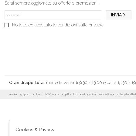
Sarai sempre aggiornato su offerte e promozioni.
INVIA
Ho letto ed accettato le condizioni sulla privacy.
Orari di apertura:
martedì- venerdì 9:30 - 13:00 e dalle 15:30 - 19
atelier
gruppo zucchetti
2026 uomo bugatti s.r.l. donna bugatti s.r.l. -società non collegate al
Cookies & Privacy