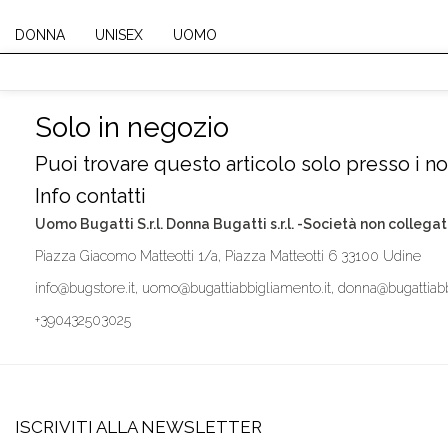
DONNA
UNISEX
UOMO
Solo in negozio
Puoi trovare questo articolo solo presso i nos
Info contatti
Uomo Bugatti S.r.l. Donna Bugatti s.r.l. -Società non collegat
Piazza Giacomo Matteotti 1/a, Piazza Matteotti 6 33100 Udine
info@bugstore.it, uomo@bugattiabbigliamento.it, donna@bugattiabb
+390432503025
ISCRIVITI ALLA NEWSLETTER