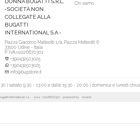
DONNA BUGATTI S.R.L.
Chi siamo
-SOCIETÀ NON
COLLEGATE ALLA
BUGATTI
INTERNATIONAL S.A -
Piazza Giacomo Matteotti 1/a, Piazza Matteotti 6
33100 Udine - Italia
P. IVA:02226670301
+390432503025
+390432503025
info@bugstore.it
:30 | sabato 9:30 - 13:00 e dalle 15:30 - 20:00 | domenica e lunedì chiu
la bugatti international s.a - - p.iva : 02226670301 powered by
società