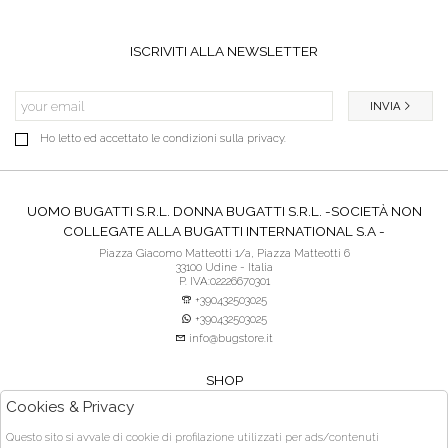
ISCRIVITI ALLA NEWSLETTER
INVIA
Ho letto ed accettato le condizioni sulla privacy.
UOMO BUGATTI S.R.L. DONNA BUGATTI S.R.L. -SOCIETÀ NON
COLLEGATE ALLA BUGATTI INTERNATIONAL S.A -
Piazza Giacomo Matteotti 1/a, Piazza Matteotti 6
33100 Udine - Italia
P. IVA:02226670301
+390432503025
+390432503025
info@bugstore.it
SHOP
SERVIZIO CLIENTI
Cookies & Privacy
ACQUISTO SICURO
Questo sito si avvale di cookie di profilazione utilizzati per ads/contenuti