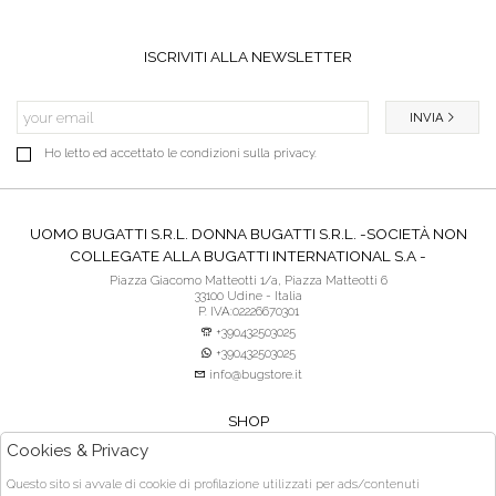
ISCRIVITI ALLA NEWSLETTER
INVIA
Ho letto ed accettato le condizioni sulla privacy.
UOMO BUGATTI S.R.L. DONNA BUGATTI S.R.L. -SOCIETÀ NON
COLLEGATE ALLA BUGATTI INTERNATIONAL S.A -
Piazza Giacomo Matteotti 1/a, Piazza Matteotti 6
33100 Udine - Italia
P. IVA:02226670301
+390432503025
+390432503025
info@bugstore.it
SHOP
SERVIZIO CLIENTI
Cookies & Privacy
ACQUISTO SICURO
Questo sito si avvale di cookie di profilazione utilizzati per ads/contenuti