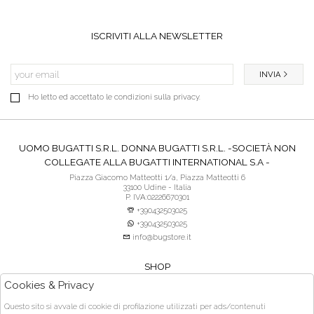
ISCRIVITI ALLA NEWSLETTER
INVIA
Ho letto ed accettato le condizioni sulla privacy.
UOMO BUGATTI S.R.L. DONNA BUGATTI S.R.L. -SOCIETÀ NON
COLLEGATE ALLA BUGATTI INTERNATIONAL S.A -
Piazza Giacomo Matteotti 1/a, Piazza Matteotti 6
33100 Udine - Italia
P. IVA:02226670301
+390432503025
+390432503025
info@bugstore.it
SHOP
SERVIZIO CLIENTI
Cookies & Privacy
ACQUISTO SICURO
Questo sito si avvale di cookie di profilazione utilizzati per ads/contenuti