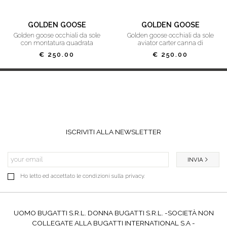
GOLDEN GOOSE
GOLDEN GOOSE
golden goose occhiali da sole
golden goose occhiali da sole
con montatura quadrata
aviator carter canna di
fucile/grigio
€ 250.00
€ 250.00
ISCRIVITI ALLA NEWSLETTER
INVIA
Ho letto ed accettato le condizioni sulla privacy.
UOMO BUGATTI S.R.L. DONNA BUGATTI S.R.L. -SOCIETÀ NON
COLLEGATE ALLA BUGATTI INTERNATIONAL S.A -