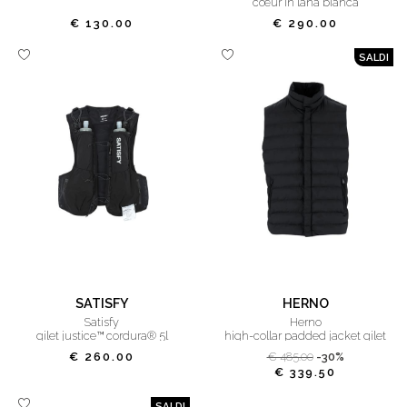
cœur in lana bianca
€ 130.00
€ 290.00
SALDI
SATISFY
HERNO
satisfy
herno
gilet justice™ cordura® 5l
high-collar padded jacket gilet
€ 260.00
€ 485.00
-30%
€ 339.50
SALDI