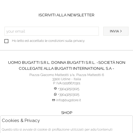
ISCRIVITI ALLA NEWSLETTER
INVIA
Ho letto ed accettato le condizioni sulla privacy.
UOMO BUGATTI S.R.L. DONNA BUGATTI S.R.L. -SOCIETÀ NON
COLLEGATE ALLA BUGATTI INTERNATIONAL S.A -
Piazza Giacomo Matteotti 1/a, Piazza Matteotti 6
33100 Udine - Italia
P. IVA:02226670301
+390432503025
+390432503025
info@bugstore.it
SHOP
SERVIZIO CLIENTI
Cookies & Privacy
ACQUISTO SICURO
Questo sito si avvale di cookie di profilazione utilizzati per ads/contenuti