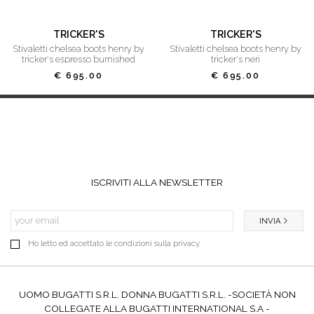
TRICKER'S
TRICKER'S
stivaletti chelsea boots henry by
stivaletti chelsea boots henry by
tricker's espresso burnished
tricker's neri
€ 695.00
€ 695.00
ISCRIVITI ALLA NEWSLETTER
INVIA
Ho letto ed accettato le condizioni sulla privacy.
UOMO BUGATTI S.R.L. DONNA BUGATTI S.R.L. -SOCIETÀ NON
COLLEGATE ALLA BUGATTI INTERNATIONAL S.A -