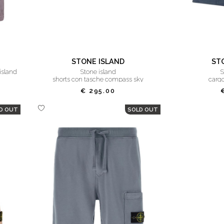
STONE ISLAND
ST
island
stone island
shorts con tasche compass sky
cargo
€ 295.00
D OUT
SOLD OUT