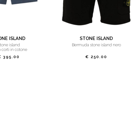
ONE ISLAND
STONE ISLAND
stone island
bermuda stone island nero
 corti in cotone
€ 395.00
€ 250.00