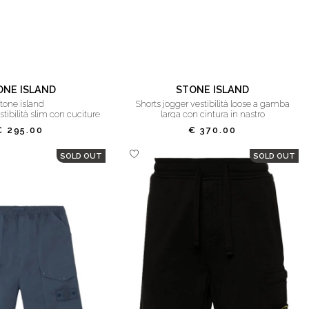
ONE ISLAND
STONE ISLAND
stone island
shorts jogger vestibilità loose a gamba
stibilità slim con cuciture
larga con cintura in nastro
simmetriche
€ 295.00
€ 370.00
SOLD OUT
SOLD OUT