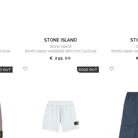
STONE ISLAND
ST
stone island
citure
shorts cargo vestibilità slim con cuciture
shorts cargo ve
asimmetriche
a
€ 295.00
D OUT
SOLD OUT