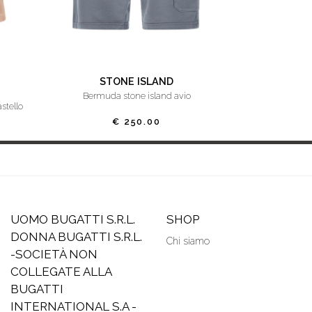
STONE ISLAND
bermuda stone island avio
stello
€ 250.00
UOMO BUGATTI S.R.L.
SHOP
DONNA BUGATTI S.R.L.
Chi siamo
-SOCIETÀ NON
COLLEGATE ALLA
BUGATTI
INTERNATIONAL S.A -