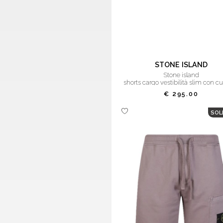
MAGLIA
OVER JACKET
OVERSHIRT
PANTALONE
PANTALONE TUTA
STONE ISLAND
stone island
PIUMINO
shorts cargo vestibilità slim con cu
POLO
asimmetriche
€ 295.00
PULL
SOL
SCIARPA
SHORTS
T-SHIRT
TRENCH