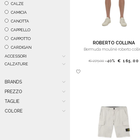
CALZE
CAMICIA
CANOTTA
CAPPELLO
CAPPOTTO
ROBERTO COLLINA
CARDIGAN
bermuda moulinè roberto coll
ACCESSORI
CINTURA
€ 275.00
-40%
€ 165.00
CALZATURE
COSTUME
FELPA
BRANDS
FOULARD
GIACCA
PREZZO
GIACCONE
TAGLIE
GILET
COLORE
GIUBBINO
IMPERMEABILE
JEANS