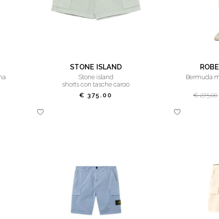
STONE ISLAND
ROBE
ina
stone island
bermuda mo
shorts con tasche cargo
€ 375.00
€ 275.00