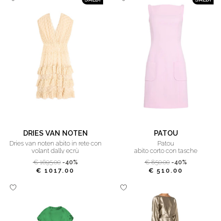
DRIES VAN NOTEN
PATOU
dries van noten abito in rete con
patou
volant dally ecrù
abito corto con tasche
€ 1695.00
-40%
€ 850.00
-40%
€ 1017.00
€ 510.00