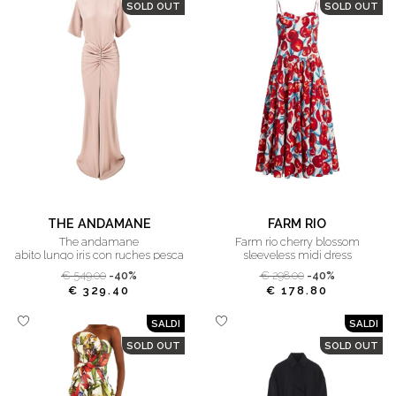
SOLD OUT
SOLD OUT
THE ANDAMANE
FARM RIO
the andamane
farm rio cherry blossom
abito lungo iris con ruches pesca
sleeveless midi dress
€ 549.00
-40%
€ 298.00
-40%
€ 329.40
€ 178.80
SALDI
SALDI
SOLD OUT
SOLD OUT