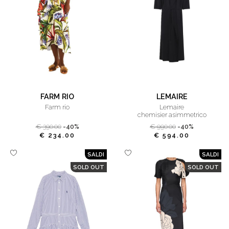
FARM RIO
LEMAIRE
farm rio
lemaire
chemisier asimmetrico
florart sand strapless maxi dress
€ 390.00
-40%
€ 990.00
-40%
€ 234.00
€ 594.00
SALDI
SALDI
SOLD OUT
SOLD OUT