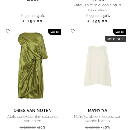
patou abito midi con cintura
navy black
€ 300.00
-50%
€ 990.00
-50%
€ 150.00
€ 495.00
SALDI
SALDI
SOLD OUT
DRIES VAN NOTEN
MA'RY'YA
abito corto dalant in seta dries
ma'ry'ya abito in cotone con
van noten
pieghe bianco
€ 1295.00
-50%
€ 265.00
-40%