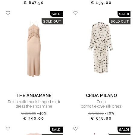
€ 647.50
€ 159.00
SALDI
SALDI
SOLD OUT
SOLD OUT
THE ANDAMANE
CRIDA MILANO
reina halterneck fringed midi
crida
dress the andamane
como tie-dye silk dress
€ 650.00
-40%
€ 898.00
-40%
€ 390.00
€ 538.80
SALDI
SALDI