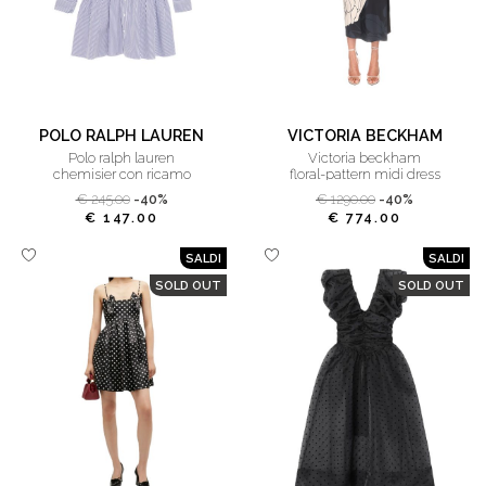
POLO RALPH LAUREN
VICTORIA BECKHAM
polo ralph lauren
victoria beckham
chemisier con ricamo
floral-pattern midi dress
€ 245.00
-40%
€ 1290.00
-40%
€ 147.00
€ 774.00
SALDI
SALDI
SOLD OUT
SOLD OUT