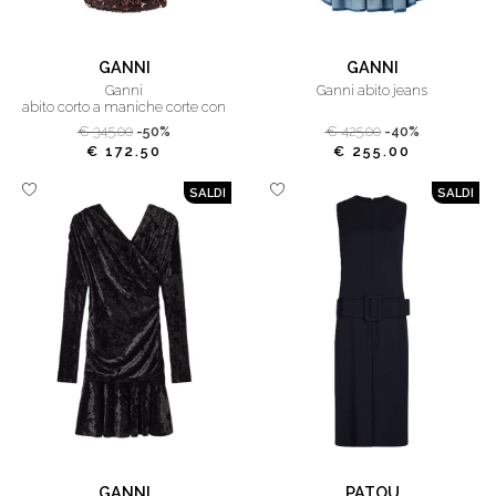
GANNI
GANNI
ganni
ganni abito jeans
abito corto a maniche corte con
paillettes
€ 345.00
-50%
€ 425.00
-40%
€ 172.50
€ 255.00
SALDI
SALDI
GANNI
PATOU