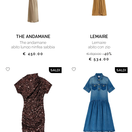
THE ANDAMANE
LEMAIRE
the andamane
lemaire
abito lungo ninfea sabbia
abito con zip
€ 450.00
€ 890.00
-40%
€ 534.00
SALDI
SALDI