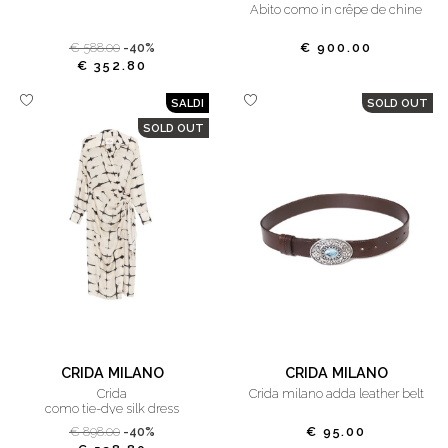
abito como in crêpe de chine
€ 588.00
-40%
€ 900.00
€ 352.80
SALDI
SOLD OUT
SOLD OUT
CRIDA MILANO
CRIDA MILANO
crida
crida milano adda leather belt
como tie-dye silk dress
€ 898.00
-40%
€ 95.00