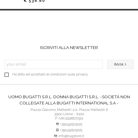
€ 538.80
ISCRIVITI ALLA NEWSLETTER
INVIA
Ho letto ed accettato le condizioni sulla privacy.
UOMO BUGATTI S.R.L. DONNA BUGATTI S.R.L. -SOCIETÀ NON
COLLEGATE ALLA BUGATTI INTERNATIONAL S.A -
Piazza Giacomo Matteotti 1/a, Piazza Matteotti 6
33100 Udine - Italia
P. IVA:02226670301
+390432503025
+390432503025
info@bugstore.it