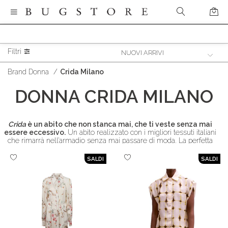
Filtri
Brand Donna
/
Crida Milano
DONNA
CRIDA MILANO
Crida
è un abito che non stanca mai, che ti veste senza mai
essere eccessivo.
Un abito realizzato con i migliori tessuti italiani
che rimarrà nell’armadio senza mai passare di moda. La perfetta
sintesi di eleganza quotidiana che si indossa con gioia dalla
mattina alla sera.
SALDI
SALDI