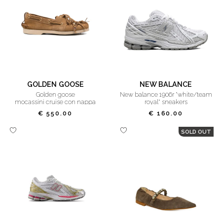
GOLDEN GOOSE
NEW BALANCE
golden goose
new balance 1906r "white/team
mocassini cruise con nappa
royal" sneakers
€ 550.00
€ 160.00
SOLD OUT