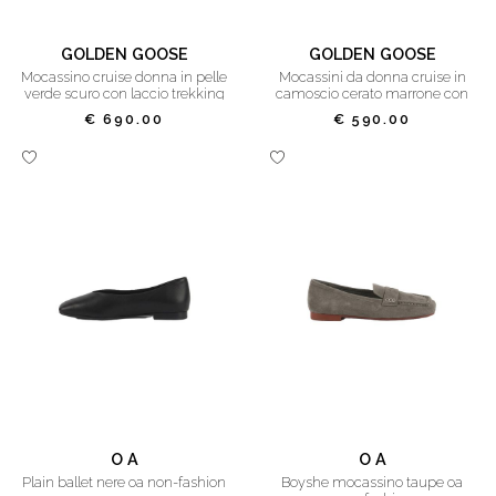
GOLDEN GOOSE
GOLDEN GOOSE
mocassino cruise donna in pelle
mocassini da donna cruise in
verde scuro con laccio trekking
camoscio cerato marrone con
color grigio tortora e trama
lacci da trekking
€ 690.00
€ 590.00
floreale in rilievo
O A
O A
plain ballet nere oa non-fashion
boyshe mocassino taupe oa