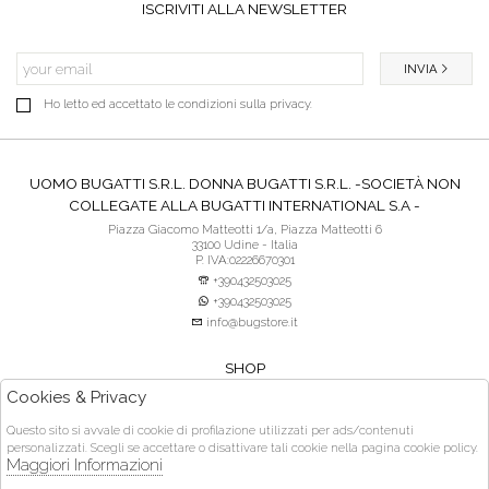
ISCRIVITI ALLA NEWSLETTER
INVIA
Ho letto ed accettato le condizioni sulla privacy.
UOMO BUGATTI S.R.L. DONNA BUGATTI S.R.L. -SOCIETÀ NON
COLLEGATE ALLA BUGATTI INTERNATIONAL S.A -
Piazza Giacomo Matteotti 1/a, Piazza Matteotti 6
33100 Udine - Italia
P. IVA:02226670301
+390432503025
+390432503025
info@bugstore.it
SHOP
SERVIZIO CLIENTI
Cookies & Privacy
ACQUISTO SICURO
Questo sito si avvale di cookie di profilazione utilizzati per ads/contenuti
personalizzati. Scegli se accettare o disattivare tali cookie nella pagina cookie policy.
Orari di apertura:
Maggiori Informazioni
martedì- venerdì 9:30 - 13:00 e dalle 15:30 - 19:30 | sabato 9:30 - 13:00 e dalle