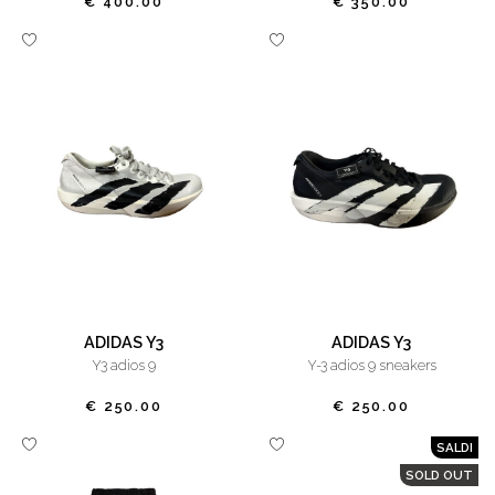
€ 400.00
€ 350.00
ADIDAS Y3
ADIDAS Y3
y3 adios 9
y-3 adios 9 sneakers
€ 250.00
€ 250.00
SALDI
SOLD OUT