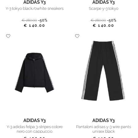
ADIDAS Y3
ADIDAS Y3
y-3 tokyo black/owhite sneakers
scarpe y-3 tokyo
€ 280.00
-50%
€ 280.00
-50%
€ 140.00
€ 140.00
ADIDAS Y3
ADIDAS Y3
y-3 adidas felpa 3-stripes colore
pantaloni adisas y-3 wire pants
nero con cappuccio
unisex black