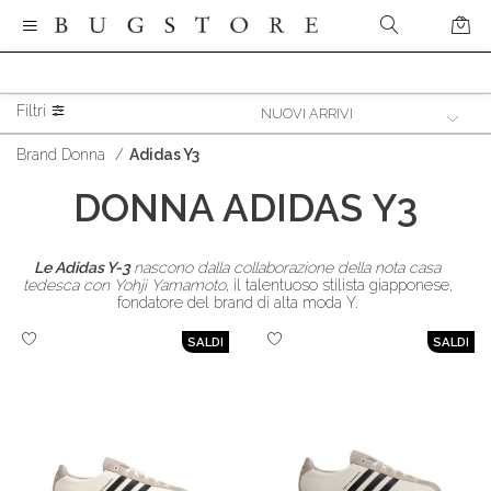
Filtri
Brand Donna
/
Adidas Y3
DONNA
ADIDAS Y3
Le Adidas Y-3
nascono dalla collaborazione della nota casa
tedesca con Yohji Yamamoto
, il talentuoso stilista giapponese,
fondatore del brand di alta moda Y.
SALDI
SALDI