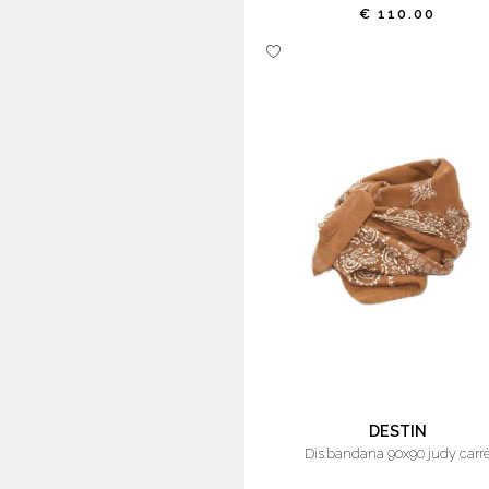
€ 110.00
DESTIN
dis.bandana 90x90 judy carr