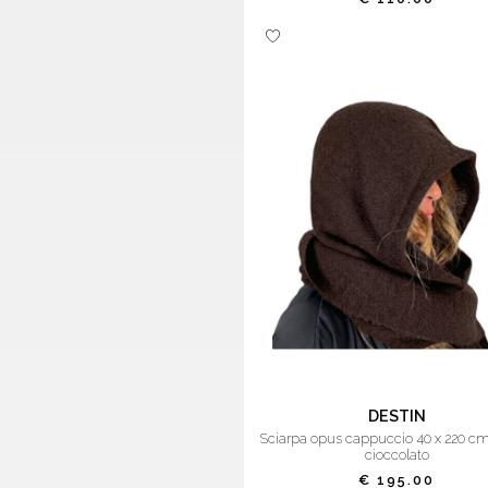
DESTIN
sciarpa opus cappuccio 40 x 220 cm destin
cioccolato
€ 195.00