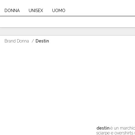
DONNA
UNISEX
UOMO
Brand Donna
/
Destin
destin
è un marchio I
sciarpe e overshirts