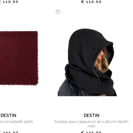
€ 110.00
€ 110.00
DESTIN
DESTIN
dra cm.140x160 porto
sciarpa opus cappuccio 40 x 220 cm destin
nero
€ 395.00
€ 195.00