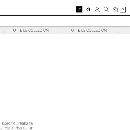
0
IT
i specifici, realizza
ardia intrisa da un