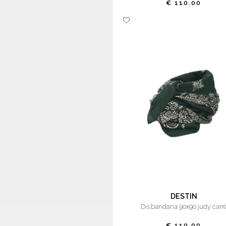
€ 110.00
DESTIN
dis.bandana 90x90 judy carr
€ 110.00