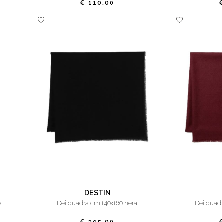
€ 110.00
DESTIN
è
dei quadra cm.140x160 nera
dei qua
€ 395.00