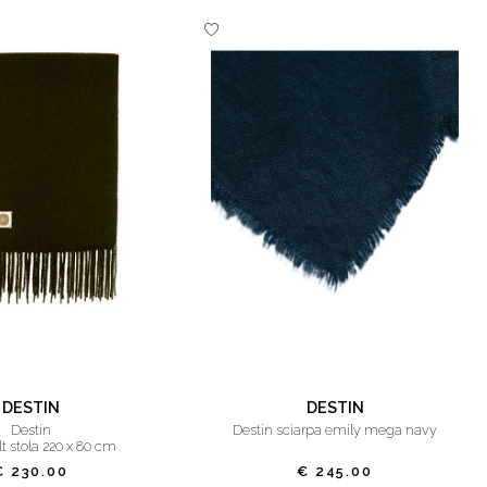
DESTIN
DESTIN
destin
destin sciarpa emily mega navy
t stola 220 x 80 cm
€ 230.00
€ 245.00