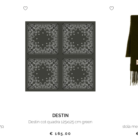
DESTIN
destin cot quadra 125x125 cm green
59
stola mel
€ 165.00