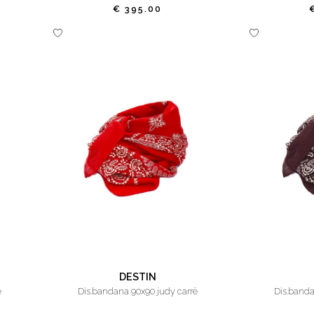
€ 395.00
DESTIN
è
dis.bandana 90x90 judy carrè
dis.band