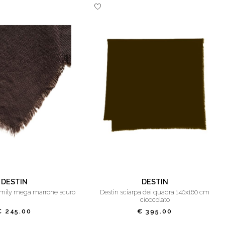
DESTIN
DESTIN
 emily mega marrone scuro
destin sciarpa dei quadra 140x160 cm
cioccolato
€ 245.00
€ 395.00