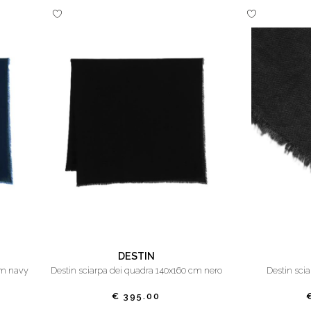
DESTIN
cm navy
destin sciarpa dei quadra 140x160 cm nero
destin sc
€ 395.00