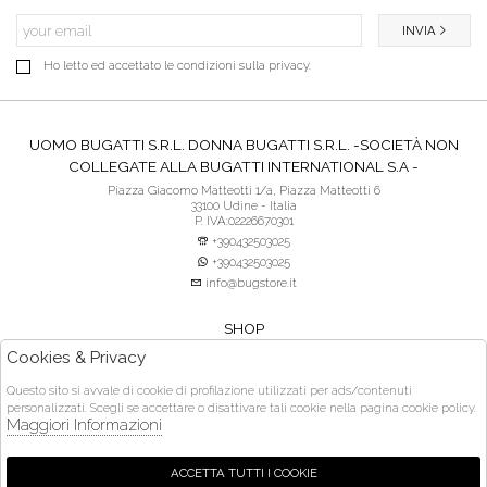
INVIA
Ho letto ed accettato le condizioni sulla privacy.
UOMO BUGATTI S.R.L. DONNA BUGATTI S.R.L. -SOCIETÀ NON
COLLEGATE ALLA BUGATTI INTERNATIONAL S.A -
Piazza Giacomo Matteotti 1/a, Piazza Matteotti 6
33100 Udine - Italia
P. IVA:02226670301
+390432503025
+390432503025
info@bugstore.it
SHOP
SERVIZIO CLIENTI
Cookies & Privacy
ACQUISTO SICURO
Questo sito si avvale di cookie di profilazione utilizzati per ads/contenuti
personalizzati. Scegli se accettare o disattivare tali cookie nella pagina cookie policy.
Orari di apertura:
Maggiori Informazioni
martedì- venerdì 9:30 - 13:00 e dalle 15:30 - 19:30 | sabato 9:30 - 13:00 e dalle
15:30 - 20:00 | domenica e lunedì chiuso
ACCETTA TUTTI I COOKIE