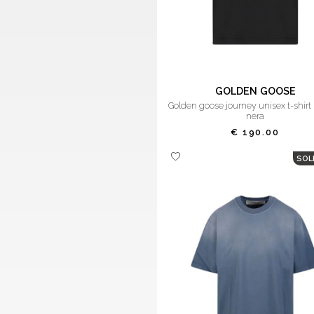
GOLDEN GOOSE
golden goose journey unisex t-shirt regular
nera
€ 190.00
SOL