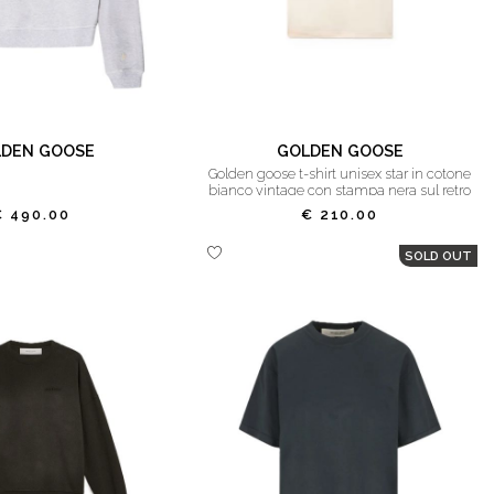
DEN GOOSE
GOLDEN GOOSE
golden goose t-shirt unisex star in cotone
bianco vintage con stampa nera sul retro
€ 490.00
€ 210.00
SOLD OUT