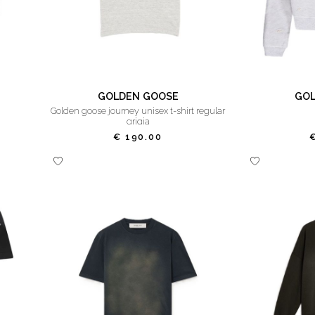
GOLDEN GOOSE
GOL
golden goose journey unisex t-shirt regular
grigia
€ 190.00