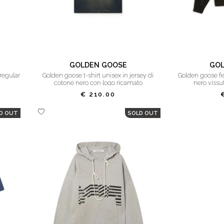
GOLDEN GOOSE
GOL
golden goose t-shirt unisex in jersey di
golden goose felpa unisex in cotone color
cotone nero con logo ricamato
nero vissu
€ 210.00
D OUT
SOLD OUT