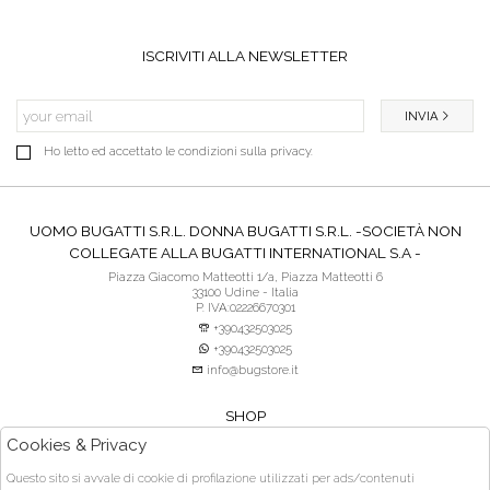
ISCRIVITI ALLA NEWSLETTER
INVIA
Ho letto ed accettato le condizioni sulla privacy.
UOMO BUGATTI S.R.L. DONNA BUGATTI S.R.L. -SOCIETÀ NON
COLLEGATE ALLA BUGATTI INTERNATIONAL S.A -
Piazza Giacomo Matteotti 1/a, Piazza Matteotti 6
33100 Udine - Italia
P. IVA:02226670301
+390432503025
+390432503025
info@bugstore.it
SHOP
SERVIZIO CLIENTI
Cookies & Privacy
ACQUISTO SICURO
Questo sito si avvale di cookie di profilazione utilizzati per ads/contenuti