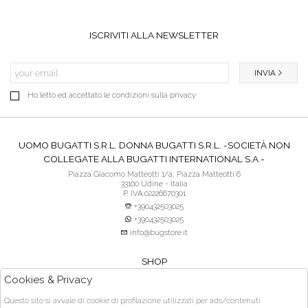
ISCRIVITI ALLA NEWSLETTER
INVIA
Ho letto ed accettato le condizioni sulla privacy.
UOMO BUGATTI S.R.L. DONNA BUGATTI S.R.L. -SOCIETÀ NON
COLLEGATE ALLA BUGATTI INTERNATIONAL S.A -
Piazza Giacomo Matteotti 1/a, Piazza Matteotti 6
33100 Udine - Italia
P. IVA:02226670301
+390432503025
+390432503025
info@bugstore.it
SHOP
SERVIZIO CLIENTI
Cookies & Privacy
ACQUISTO SICURO
Questo sito si avvale di cookie di profilazione utilizzati per ads/contenuti