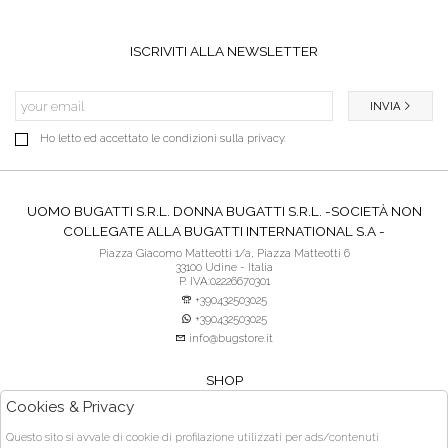
ISCRIVITI ALLA NEWSLETTER
INVIA
Ho letto ed accettato le condizioni sulla privacy.
UOMO BUGATTI S.R.L. DONNA BUGATTI S.R.L. -SOCIETÀ NON
COLLEGATE ALLA BUGATTI INTERNATIONAL S.A -
Piazza Giacomo Matteotti 1/a, Piazza Matteotti 6
33100 Udine - Italia
P. IVA:02226670301
+390432503025
+390432503025
info@bugstore.it
SHOP
SERVIZIO CLIENTI
Cookies & Privacy
ACQUISTO SICURO
Questo sito si avvale di cookie di profilazione utilizzati per ads/contenuti