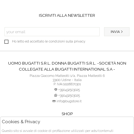
ISCRIVITI ALLA NEWSLETTER
INVIA
Ho letto ed accettato le condizioni sulla privacy.
UOMO BUGATTI S.R.L. DONNA BUGATTI S.R.L. -SOCIETÀ NON
COLLEGATE ALLA BUGATTI INTERNATIONAL S.A -
Piazza Giacomo Matteotti 1/a, Piazza Matteotti 6
33100 Udine - Italia
P. IVA:02226670301
+390432503025
+390432503025
info@bugstore.it
SHOP
SERVIZIO CLIENTI
Cookies & Privacy
ACQUISTO SICURO
Questo sito si avvale di cookie di profilazione utilizzati per ads/contenuti