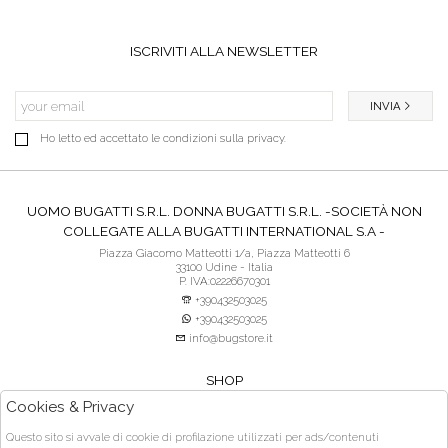
ISCRIVITI ALLA NEWSLETTER
INVIA
Ho letto ed accettato le condizioni sulla privacy.
UOMO BUGATTI S.R.L. DONNA BUGATTI S.R.L. -SOCIETÀ NON
COLLEGATE ALLA BUGATTI INTERNATIONAL S.A -
Piazza Giacomo Matteotti 1/a, Piazza Matteotti 6
33100 Udine - Italia
P. IVA:02226670301
+390432503025
+390432503025
info@bugstore.it
SHOP
SERVIZIO CLIENTI
Cookies & Privacy
ACQUISTO SICURO
Questo sito si avvale di cookie di profilazione utilizzati per ads/contenuti