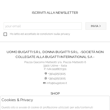
ISCRIVITI ALLA NEWSLETTER
INVIA
Ho letto ed accettato le condizioni sulla privacy.
UOMO BUGATTI S.R.L. DONNA BUGATTI S.R.L. -SOCIETÀ NON
COLLEGATE ALLA BUGATTI INTERNATIONAL S.A -
Piazza Giacomo Matteotti 1/a, Piazza Matteotti 6
33100 Udine - Italia
P. IVA:02226670301
+390432503025
+390432503025
info@bugstore.it
SHOP
SERVIZIO CLIENTI
Cookies & Privacy
ACQUISTO SICURO
Questo sito si avvale di cookie di profilazione utilizzati per ads/contenuti