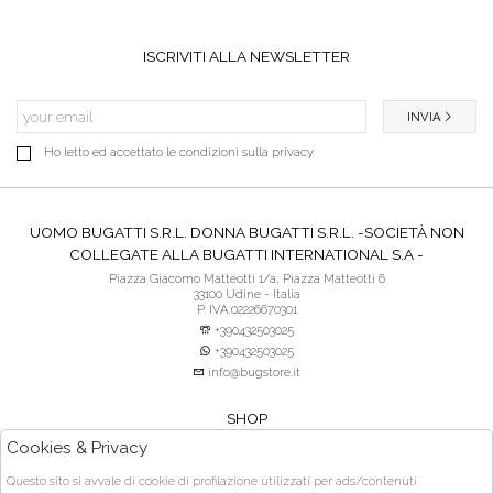
ISCRIVITI ALLA NEWSLETTER
INVIA
Ho letto ed accettato le condizioni sulla privacy.
UOMO BUGATTI S.R.L. DONNA BUGATTI S.R.L. -SOCIETÀ NON
COLLEGATE ALLA BUGATTI INTERNATIONAL S.A -
Piazza Giacomo Matteotti 1/a, Piazza Matteotti 6
33100 Udine - Italia
P. IVA:02226670301
+390432503025
+390432503025
info@bugstore.it
SHOP
SERVIZIO CLIENTI
Cookies & Privacy
ACQUISTO SICURO
Questo sito si avvale di cookie di profilazione utilizzati per ads/contenuti