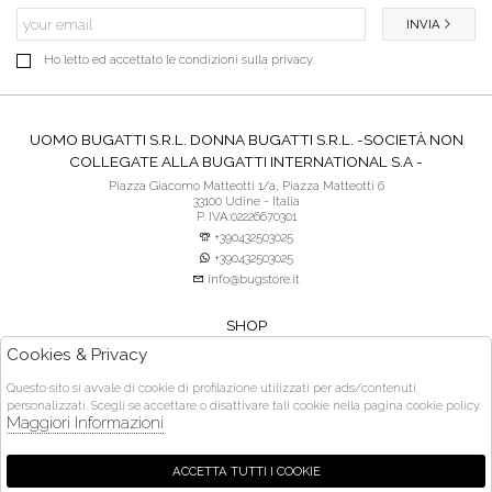
INVIA
Ho letto ed accettato le condizioni sulla privacy.
UOMO BUGATTI S.R.L. DONNA BUGATTI S.R.L. -SOCIETÀ NON
COLLEGATE ALLA BUGATTI INTERNATIONAL S.A -
Piazza Giacomo Matteotti 1/a, Piazza Matteotti 6
33100 Udine - Italia
P. IVA:02226670301
+390432503025
+390432503025
info@bugstore.it
SHOP
SERVIZIO CLIENTI
Cookies & Privacy
ACQUISTO SICURO
Questo sito si avvale di cookie di profilazione utilizzati per ads/contenuti
personalizzati. Scegli se accettare o disattivare tali cookie nella pagina cookie policy.
Orari di apertura:
Maggiori Informazioni
martedì- venerdì 9:30 - 13:00 e dalle 15:30 - 19:30 | sabato 9:30 - 13:00 e dalle
15:30 - 20:00 | domenica e lunedì chiuso
ACCETTA TUTTI I COOKIE