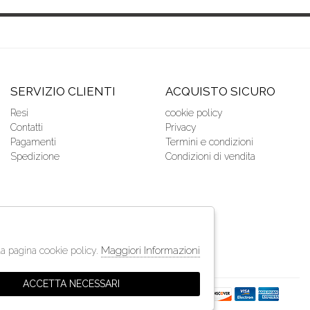
SERVIZIO CLIENTI
ACQUISTO SICURO
Resi
cookie policy
Contatti
Privacy
Pagamenti
Termini e condizioni
Spedizione
Condizioni di vendita
Maggiori Informazioni
lla pagina cookie policy.
ACCETTA NECESSARI
so