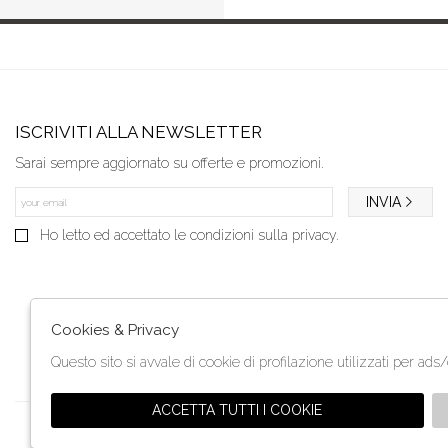
ISCRIVITI ALLA NEWSLETTER
Sarai sempre aggiornato su offerte e promozioni.
INVIA
Ho letto ed accettato le condizioni sulla privacy.
Cookies & Privacy
Questo sito si avvale di cookie di profilazione utilizzati per ads
ACCETTA TUTTI I COOKIE
Orari di apertura:
martedì- venerdì 9:30 - 13:00 e dalle 15:30 - 19
🍪