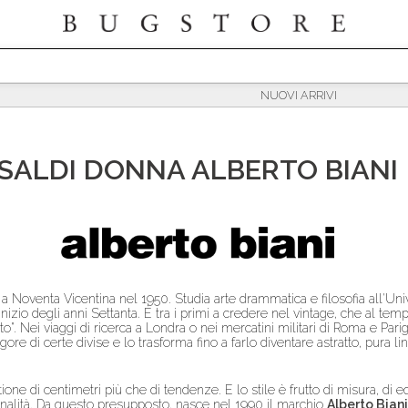
SALDI
DONNA
ALBERTO BIANI
 Noventa Vicentina nel 1950. Studia arte drammatica e filosofia all'Univ
inizio degli anni Settanta. È tra i primi a credere nel vintage, che al tem
. Nei viaggi di ricerca a Londra o nei mercatini militari di Roma e Parigi
igore di certe divise e lo trasforma fino a farlo diventare astratto, pura li
e di centimetri più che di tendenze. E lo stile è frutto di misura, di equi
gianalità. Da questo presupposto, nasce nel 1990 il marchio
Alberto Biani