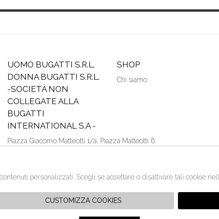
UOMO BUGATTI S.R.L.
SHOP
DONNA BUGATTI S.R.L.
Chi siamo
-SOCIETÀ NON
COLLEGATE ALLA
BUGATTI
INTERNATIONAL S.A -
Piazza Giacomo Matteotti 1/a, Piazza Matteotti 6
33100 Udine - Italia
P. IVA:02226670301
+390432503025
/contenuti personalizzati. Scegli se accettare o disattivare tali cookie ne
+390432503025
info@bugstore.it
CUSTOMIZZA COOKIES
:30 | sabato 9:30 - 13:00 e dalle 15:30 - 20:00 | domenica e lunedì chiu