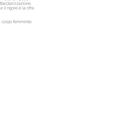
ttacolarizzazione,
il rigore è la cifra
el corpo femminile.