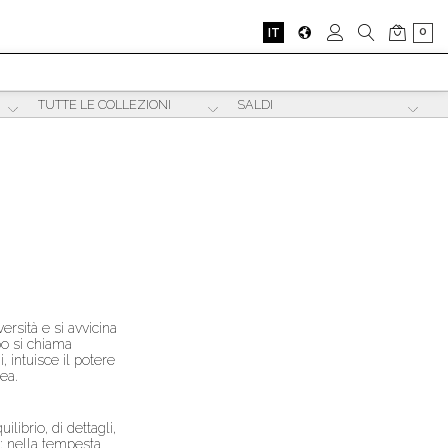
0
IT
ersità e si avvicina
po si chiama
, intuisce il potere
nea.
librio, di dettagli,
: nella tempesta