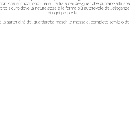
zioni che si rincorrono una sull'altra e dei designer che puntano alla spe
rto sicuro dove la naturalezza è la forma più autorevole dell'eleganza e 
di ogni proposta.
 è la sartorialità del guardaroba maschile messa al completo servizio d