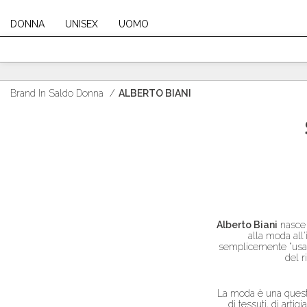
DONNA
UNISEX
UOMO
Brand In Saldo Donna
/
ALBERTO BIANI
Alberto Biani
nasce a
alla moda all'
semplicemente "usato"
del r
La moda è una question
di tessuti, di arti