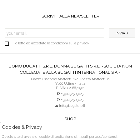
ISCRIVITI ALLA NEWSLETTER
INVIA
Ho letto ed accettato le condizioni sulla privacy.
UOMO BUGATTI S.R.L. DONNA BUGATTI S.R.L. -SOCIETÀ NON
COLLEGATE ALLA BUGATTI INTERNATIONAL S.A -
Piazza Giacomo Matteotti 1/a, Piazza Matteotti 6
33100 Udine - Italia
P. IVA:02226670301
+390432503025
+390432503025
info@bugstore.it
SHOP
SERVIZIO CLIENTI
Cookies & Privacy
ACQUISTO SICURO
Questo sito si avvale di cookie di profilazione utilizzati per ads/contenuti