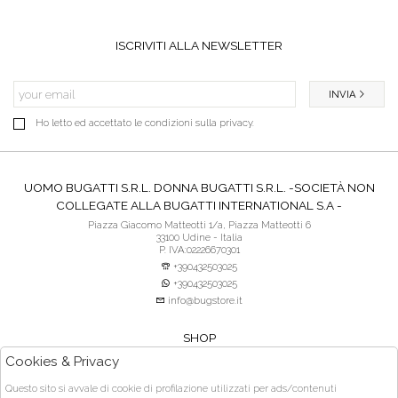
ISCRIVITI ALLA NEWSLETTER
INVIA
Ho letto ed accettato le condizioni sulla privacy.
UOMO BUGATTI S.R.L. DONNA BUGATTI S.R.L. -SOCIETÀ NON
COLLEGATE ALLA BUGATTI INTERNATIONAL S.A -
Piazza Giacomo Matteotti 1/a, Piazza Matteotti 6
33100 Udine - Italia
P. IVA:02226670301
+390432503025
+390432503025
info@bugstore.it
SHOP
SERVIZIO CLIENTI
Cookies & Privacy
ACQUISTO SICURO
Questo sito si avvale di cookie di profilazione utilizzati per ads/contenuti