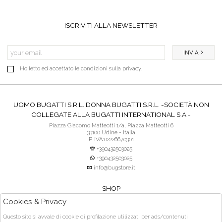
ISCRIVITI ALLA NEWSLETTER
INVIA
Ho letto ed accettato le condizioni sulla privacy.
UOMO BUGATTI S.R.L. DONNA BUGATTI S.R.L. -SOCIETÀ NON
COLLEGATE ALLA BUGATTI INTERNATIONAL S.A -
Piazza Giacomo Matteotti 1/a, Piazza Matteotti 6
33100 Udine - Italia
P. IVA:02226670301
+390432503025
+390432503025
info@bugstore.it
SHOP
SERVIZIO CLIENTI
Cookies & Privacy
ACQUISTO SICURO
Questo sito si avvale di cookie di profilazione utilizzati per ads/contenuti