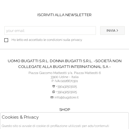
ISCRIVITI ALLA NEWSLETTER
INVIA
Ho letto ed accettato le condizioni sulla privacy.
UOMO BUGATTI S.R.L. DONNA BUGATTI S.R.L. -SOCIETÀ NON
COLLEGATE ALLA BUGATTI INTERNATIONAL S.A -
Piazza Giacomo Matteotti 1/a, Piazza Matteotti 6
33100 Udine - Italia
P. IVA:02226670301
+390432503025
+390432503025
info@bugstore.it
SHOP
SERVIZIO CLIENTI
Cookies & Privacy
ACQUISTO SICURO
Questo sito si avvale di cookie di profilazione utilizzati per ads/contenuti