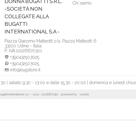
DONNA BUGATTI S.R.L.
Chi siamo
-SOCIETÀ NON
COLLEGATE ALLA
BUGATTI
INTERNATIONAL S.A -
Piazza Giacomo Matteotti 1/a, Piazza Matteotti 6
33100 Udine - Italia
P. IVA:02226670301
+390432503025
+390432503025
info@bugstore.it
:30 | sabato 9:30 - 13:00 e dalle 15:30 - 20:00 | domenica e lunedì chiu
la bugatti international s.a - - p.iva : 02226670301 powered by
società