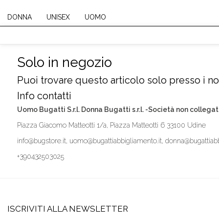
DONNA
UNISEX
UOMO
Solo in negozio
Puoi trovare questo articolo solo presso i nos
Info contatti
Uomo Bugatti S.r.l. Donna Bugatti s.r.l. -Società non collegat
Piazza Giacomo Matteotti 1/a, Piazza Matteotti 6 33100 Udine
info@bugstore.it, uomo@bugattiabbigliamento.it, donna@bugattiabb
+390432503025
ISCRIVITI ALLA NEWSLETTER