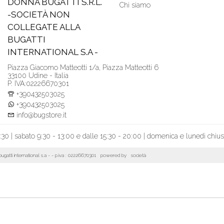
DONNA BUGATTI S.R.L.
Chi siamo
-SOCIETÀ NON
COLLEGATE ALLA
BUGATTI
INTERNATIONAL S.A -
Piazza Giacomo Matteotti 1/a, Piazza Matteotti 6
33100 Udine - Italia
P. IVA:02226670301
+390432503025
+390432503025
info@bugstore.it
:30 | sabato 9:30 - 13:00 e dalle 15:30 - 20:00 | domenica e lunedì chiu
la bugatti international s.a - - p.iva : 02226670301 powered by
società