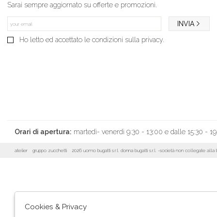
Sarai sempre aggiornato su offerte e promozioni.
INVIA
Ho letto ed accettato le condizioni sulla privacy.
Orari di apertura:
martedì- venerdì 9:30 - 13:00 e dalle 15:30 - 19
atelier
gruppo zucchetti
2026 uomo bugatti s.r.l. donna bugatti s.r.l. -società non collegate al
Cookies & Privacy