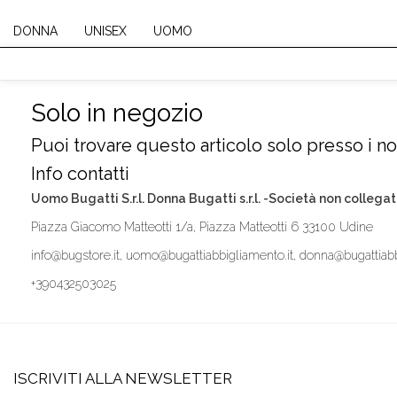
DONNA
UNISEX
UOMO
Solo in negozio
Puoi trovare questo articolo solo presso i nos
Info contatti
Uomo Bugatti S.r.l. Donna Bugatti s.r.l. -Società non collegat
Piazza Giacomo Matteotti 1/a, Piazza Matteotti 6 33100 Udine
info@bugstore.it, uomo@bugattiabbigliamento.it, donna@bugattiabb
+390432503025
ISCRIVITI ALLA NEWSLETTER