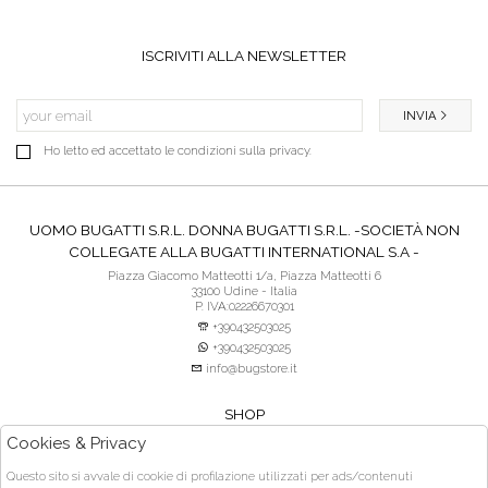
ISCRIVITI ALLA NEWSLETTER
INVIA
Ho letto ed accettato le condizioni sulla privacy.
UOMO BUGATTI S.R.L. DONNA BUGATTI S.R.L. -SOCIETÀ NON
COLLEGATE ALLA BUGATTI INTERNATIONAL S.A -
Piazza Giacomo Matteotti 1/a, Piazza Matteotti 6
33100 Udine - Italia
P. IVA:02226670301
+390432503025
+390432503025
info@bugstore.it
SHOP
SERVIZIO CLIENTI
Cookies & Privacy
ACQUISTO SICURO
Questo sito si avvale di cookie di profilazione utilizzati per ads/contenuti