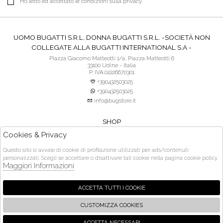
Ho letto ed accettato le condizioni sulla privacy.
UOMO BUGATTI S.R.L. DONNA BUGATTI S.R.L. -SOCIETÀ NON
COLLEGATE ALLA BUGATTI INTERNATIONAL S.A -
Piazza Giacomo Matteotti 1/a, Piazza Matteotti 6
33100 Udine - Italia
P. IVA:02226670301
+390432503025
+390432503025
info@bugstore.it
SHOP
SERVIZIO CLIENTI
Cookies & Privacy
ACQUISTO SICURO
Questo sito si avvale di cookie di profilazione utilizzati per ads/contenuti
personalizzati. Scegli se accettare o disattivare tali cookie nella pagina cookie policy.
Orari di apertura:
Maggiori Informazioni
martedì- venerdì 9:30 - 13:00 e dalle 15:30 - 19:30 | sabato 9:30 - 13:00 e dalle
15:30 - 20:00 | domenica e lunedì chiuso
ACCETTA TUTTI I COOKIE
CUSTOMIZZA COOKIES
FOLLOW US
ACCETTA NECESSARI