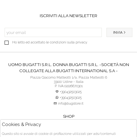
ISCRIVITI ALLA NEWSLETTER
INVIA
Ho letto ed accettato le condizioni sulla privacy.
UOMO BUGATTI S.R.L. DONNA BUGATTI S.R.L. -SOCIETÀ NON
COLLEGATE ALLA BUGATTI INTERNATIONAL S.A -
Piazza Giacomo Matteotti 1/a, Piazza Matteotti 6
33100 Udine - Italia
P. IVA:02226670301
+390432503025
+390432503025
info@bugstore.it
SHOP
SERVIZIO CLIENTI
Cookies & Privacy
ACQUISTO SICURO
Questo sito si avvale di cookie di profilazione utilizzati per ads/contenuti