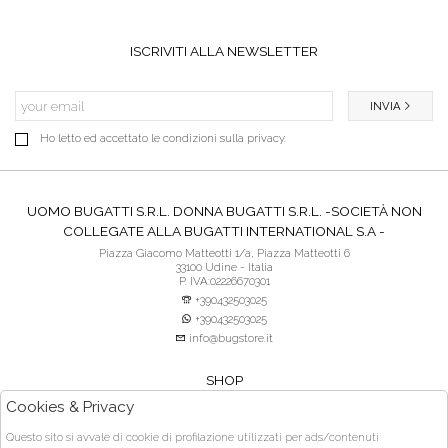
ISCRIVITI ALLA NEWSLETTER
INVIA
Ho letto ed accettato le condizioni sulla privacy.
UOMO BUGATTI S.R.L. DONNA BUGATTI S.R.L. -SOCIETÀ NON
COLLEGATE ALLA BUGATTI INTERNATIONAL S.A -
Piazza Giacomo Matteotti 1/a, Piazza Matteotti 6
33100 Udine - Italia
P. IVA:02226670301
+390432503025
+390432503025
info@bugstore.it
SHOP
SERVIZIO CLIENTI
Cookies & Privacy
ACQUISTO SICURO
Questo sito si avvale di cookie di profilazione utilizzati per ads/contenuti