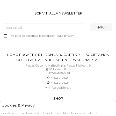
ISCRIVITI ALLA NEWSLETTER
INVIA
Ho letto ed accettato le condizioni sulla privacy.
UOMO BUGATTI S.R.L. DONNA BUGATTI S.R.L. -SOCIETÀ NON
COLLEGATE ALLA BUGATTI INTERNATIONAL S.A -
Piazza Giacomo Matteotti 1/a, Piazza Matteotti 6
33100 Udine - Italia
P. IVA:02226670301
+390432503025
+390432503025
info@bugstore.it
SHOP
SERVIZIO CLIENTI
Cookies & Privacy
ACQUISTO SICURO
Questo sito si avvale di cookie di profilazione utilizzati per ads/contenuti