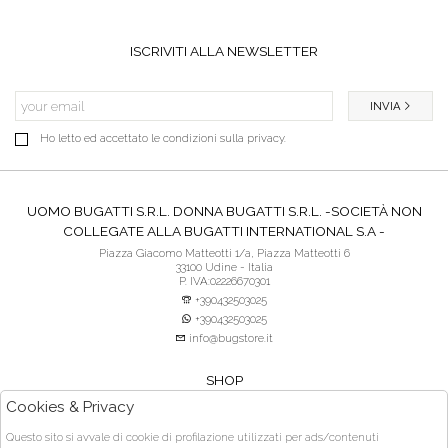
ISCRIVITI ALLA NEWSLETTER
INVIA
Ho letto ed accettato le condizioni sulla privacy.
UOMO BUGATTI S.R.L. DONNA BUGATTI S.R.L. -SOCIETÀ NON
COLLEGATE ALLA BUGATTI INTERNATIONAL S.A -
Piazza Giacomo Matteotti 1/a, Piazza Matteotti 6
33100 Udine - Italia
P. IVA:02226670301
+390432503025
+390432503025
info@bugstore.it
SHOP
SERVIZIO CLIENTI
Cookies & Privacy
ACQUISTO SICURO
Questo sito si avvale di cookie di profilazione utilizzati per ads/contenuti