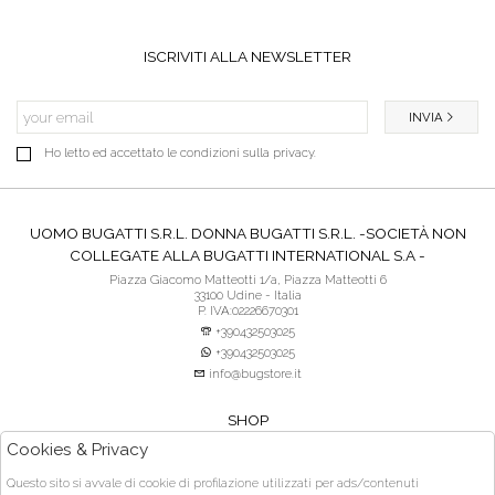
ISCRIVITI ALLA NEWSLETTER
INVIA
Ho letto ed accettato le condizioni sulla privacy.
UOMO BUGATTI S.R.L. DONNA BUGATTI S.R.L. -SOCIETÀ NON
COLLEGATE ALLA BUGATTI INTERNATIONAL S.A -
Piazza Giacomo Matteotti 1/a, Piazza Matteotti 6
33100 Udine - Italia
P. IVA:02226670301
+390432503025
+390432503025
info@bugstore.it
SHOP
SERVIZIO CLIENTI
Cookies & Privacy
ACQUISTO SICURO
Questo sito si avvale di cookie di profilazione utilizzati per ads/contenuti