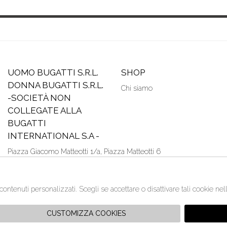
UOMO BUGATTI S.R.L.
SHOP
DONNA BUGATTI S.R.L.
Chi siamo
-SOCIETÀ NON
COLLEGATE ALLA
BUGATTI
INTERNATIONAL S.A -
Piazza Giacomo Matteotti 1/a, Piazza Matteotti 6
33100 Udine - Italia
P. IVA:02226670301
+390432503025
/contenuti personalizzati. Scegli se accettare o disattivare tali cookie ne
+390432503025
info@bugstore.it
CUSTOMIZZA COOKIES
:30 | sabato 9:30 - 13:00 e dalle 15:30 - 20:00 | domenica e lunedì chiu