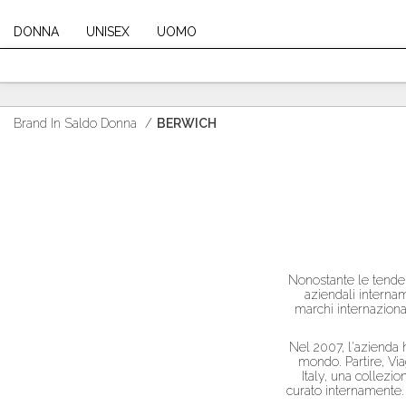
DONNA
UNISEX
UOMO
Brand In Saldo Donna
/
BERWICH
Nonostante le tenden
aziendali interna
marchi internazional
Nel 2007, l'azienda 
mondo. Partire, Via
Italy, una collezi
curato internamente. N