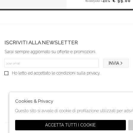
€ 165.00
-40%
€ 99.00
ISCRIVITI ALLA NEWSLETTER
Sarai sempre aggiornato su offerte e promozioni.
INVIA
Ho letto ed accettato le condizioni sulla privacy.
Cookies & Privacy
Questo sito si avvale di cookie di profilazione utilizzati per ads
ACCETTA TUTTI I COOKIE
Orari di apertura:
martedì- venerdì 9:30 - 13:00 e dalle 15:30 - 19