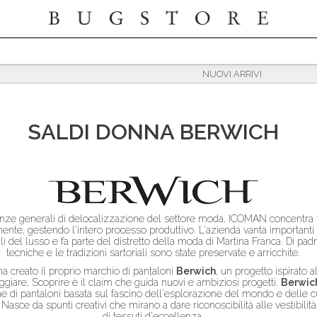
SALDI
DONNA
BERWICH
ze generali di delocalizzazione del settore moda, ICOMAN concentra tut
mente, gestendo l'intero processo produttivo. L'azienda vanta importanti
i del lusso e fa parte del distretto della moda di Martina Franca. Di padre 
tecniche e le tradizioni sartoriali sono state preservate e arricchite.
ha creato il proprio marchio di pantaloni
Berwich
, un progetto ispirato 
ggiare, Scoprire è il claim che guida nuovi e ambiziosi progetti.
Berwic
one di pantaloni basata sul fascino dell'esplorazione del mondo e delle cu
asce da spunti creativi che mirano a dare riconoscibilità alle vestibilità
di tessuti d'eccellenza.