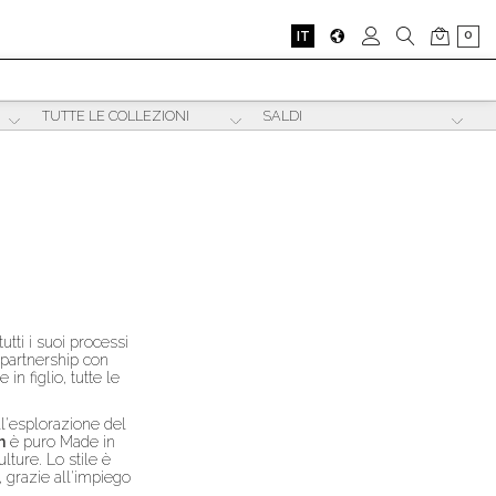
0
IT
ti i suoi processi
 partnership con
in figlio, tutte le
all'esplorazione del
h
è puro Made in
lture. Lo stile è
, grazie all'impiego