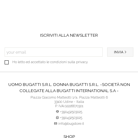
ISCRIVITI ALLA NEWSLETTER
INVIA
Ho letto ed accettato le condizioni sulla privacy.
UOMO BUGATTI S.R.L. DONNA BUGATTI S.R.L. -SOCIETÀ NON
COLLEGATE ALLA BUGATTI INTERNATIONAL S.A -
Piazza Giacomo Matteotti 1/a, Piazza Matteotti 6
33100 Udine - Italia
P. IVA:02226670301
+390432503025
+390432503025
info@bugstore.it
SHOP