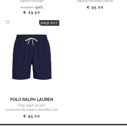
bagno traveler
bagno traveller classic
€ 99.00
-50%
€ 95.00
€ 49.50
SOLD OUT
POLO RALPH LAUREN
polo ralph lauren
costume da bagno traveller con
logo
€ 95.00