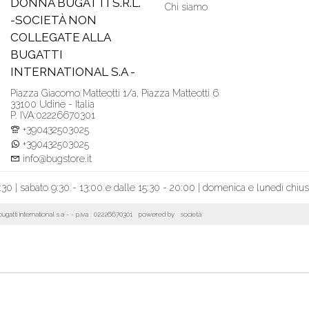
DONNA BUGATTI S.R.L.
Chi siamo
-SOCIETÀ NON
COLLEGATE ALLA
BUGATTI
INTERNATIONAL S.A -
Piazza Giacomo Matteotti 1/a, Piazza Matteotti 6
33100 Udine - Italia
P. IVA:02226670301
+390432503025
+390432503025
info@bugstore.it
:30 | sabato 9:30 - 13:00 e dalle 15:30 - 20:00 | domenica e lunedì chiu
la bugatti international s.a - - p.iva : 02226670301 powered by
società