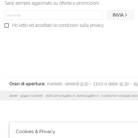
Sarai sempre aggiornato su offerte e promozioni.
INVIA
Ho letto ed accettato le condizioni sulla privacy.
Orari di apertura:
martedì- venerdì 9:30 - 13:00 e dalle 15:30 - 19
atelier
gruppo zucchetti
2026 uomo bugatti s.r.l. donna bugatti s.r.l. -società non collegate al
Cookies & Privacy