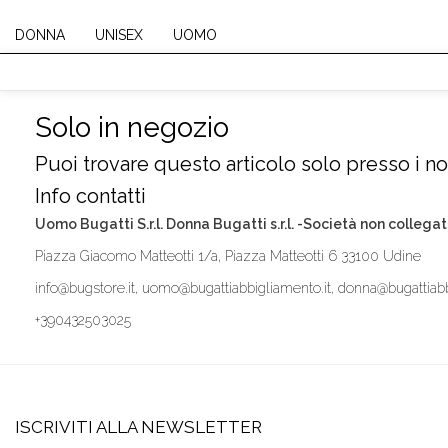
DONNA
UNISEX
UOMO
Solo in negozio
Puoi trovare questo articolo solo presso i nos
Info contatti
Uomo Bugatti S.r.l. Donna Bugatti s.r.l. -Società non collegat
Piazza Giacomo Matteotti 1/a, Piazza Matteotti 6 33100 Udine
info@bugstore.it, uomo@bugattiabbigliamento.it, donna@bugattiabb
+390432503025
ISCRIVITI ALLA NEWSLETTER