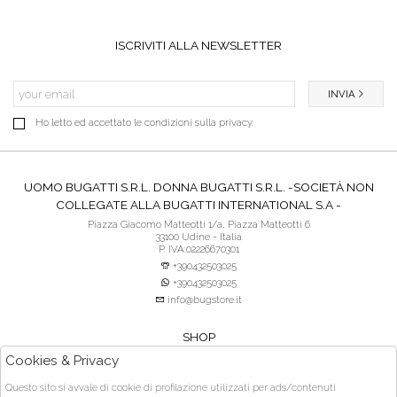
ISCRIVITI ALLA NEWSLETTER
INVIA
Ho letto ed accettato le condizioni sulla privacy.
UOMO BUGATTI S.R.L. DONNA BUGATTI S.R.L. -SOCIETÀ NON
COLLEGATE ALLA BUGATTI INTERNATIONAL S.A -
Piazza Giacomo Matteotti 1/a, Piazza Matteotti 6
33100 Udine - Italia
P. IVA:02226670301
+390432503025
+390432503025
info@bugstore.it
SHOP
SERVIZIO CLIENTI
Cookies & Privacy
ACQUISTO SICURO
Questo sito si avvale di cookie di profilazione utilizzati per ads/contenuti