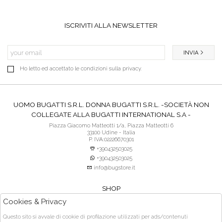
ISCRIVITI ALLA NEWSLETTER
INVIA
Ho letto ed accettato le condizioni sulla privacy.
UOMO BUGATTI S.R.L. DONNA BUGATTI S.R.L. -SOCIETÀ NON
COLLEGATE ALLA BUGATTI INTERNATIONAL S.A -
Piazza Giacomo Matteotti 1/a, Piazza Matteotti 6
33100 Udine - Italia
P. IVA:02226670301
+390432503025
+390432503025
info@bugstore.it
SHOP
SERVIZIO CLIENTI
Cookies & Privacy
ACQUISTO SICURO
Questo sito si avvale di cookie di profilazione utilizzati per ads/contenuti