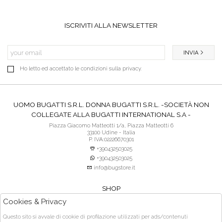
ISCRIVITI ALLA NEWSLETTER
INVIA
Ho letto ed accettato le condizioni sulla privacy.
UOMO BUGATTI S.R.L. DONNA BUGATTI S.R.L. -SOCIETÀ NON
COLLEGATE ALLA BUGATTI INTERNATIONAL S.A -
Piazza Giacomo Matteotti 1/a, Piazza Matteotti 6
33100 Udine - Italia
P. IVA:02226670301
+390432503025
+390432503025
info@bugstore.it
SHOP
SERVIZIO CLIENTI
Cookies & Privacy
ACQUISTO SICURO
Questo sito si avvale di cookie di profilazione utilizzati per ads/contenuti