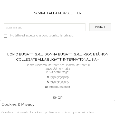
ISCRIVITI ALLA NEWSLETTER
INVIA
Ho letto ed accettato le condizioni sulla privacy.
UOMO BUGATTI S.R.L. DONNA BUGATTI S.R.L. -SOCIETÀ NON
COLLEGATE ALLA BUGATTI INTERNATIONAL S.A -
Piazza Giacomo Matteotti 1/a, Piazza Matteotti 6
33100 Udine - Italia
P. IVA:02226670301
+390432503025
+390432503025
info@bugstore.it
SHOP
SERVIZIO CLIENTI
Cookies & Privacy
ACQUISTO SICURO
Questo sito si avvale di cookie di profilazione utilizzati per ads/contenuti