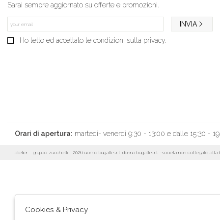
Sarai sempre aggiornato su offerte e promozioni.
INVIA
Ho letto ed accettato le condizioni sulla privacy.
Orari di apertura:
martedì- venerdì 9:30 - 13:00 e dalle 15:30 - 19
atelier
gruppo zucchetti
2026 uomo bugatti s.r.l. donna bugatti s.r.l. -società non collegate al
Cookies & Privacy