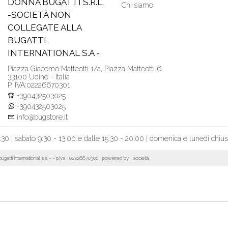
DONNA BUGATTI S.R.L.
Chi siamo
-SOCIETÀ NON
COLLEGATE ALLA
BUGATTI
INTERNATIONAL S.A -
Piazza Giacomo Matteotti 1/a, Piazza Matteotti 6
33100 Udine - Italia
P. IVA:02226670301
+390432503025
+390432503025
info@bugstore.it
:30 | sabato 9:30 - 13:00 e dalle 15:30 - 20:00 | domenica e lunedì chiu
la bugatti international s.a - - p.iva : 02226670301 powered by
società