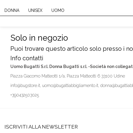
DONNA
UNISEX
UOMO
Solo in negozio
Puoi trovare questo articolo solo presso i nos
Info contatti
Uomo Bugatti S.r.l. Donna Bugatti s.r.l. -Società non collegat
Piazza Giacomo Matteotti 1/a, Piazza Matteotti 6 33100 Udine
info@bugstore.it, uomo@bugattiabbigliamento.it, donna@bugattiabb
+390432503025
ISCRIVITI ALLA NEWSLETTER