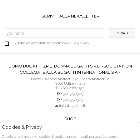
ISCRIVITI ALLA NEWSLETTER
INVIA
Ho letto ed accettato le condizioni sulla privacy.
UOMO BUGATTI S.R.L. DONNA BUGATTI S.R.L. -SOCIETÀ NON
COLLEGATE ALLA BUGATTI INTERNATIONAL S.A -
Piazza Giacomo Matteotti 1/a, Piazza Matteotti 6
33100 Udine - Italia
P. IVA:02226670301
+390432503025
+390432503025
info@bugstore.it
SHOP
SERVIZIO CLIENTI
Cookies & Privacy
ACQUISTO SICURO
Questo sito si avvale di cookie di profilazione utilizzati per ads/contenuti