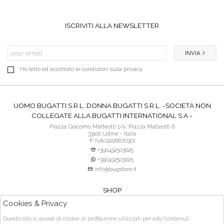
ISCRIVITI ALLA NEWSLETTER
INVIA
Ho letto ed accettato le condizioni sulla privacy.
UOMO BUGATTI S.R.L. DONNA BUGATTI S.R.L. -SOCIETÀ NON
COLLEGATE ALLA BUGATTI INTERNATIONAL S.A -
Piazza Giacomo Matteotti 1/a, Piazza Matteotti 6
33100 Udine - Italia
P. IVA:02226670301
+390432503025
+390432503025
info@bugstore.it
SHOP
SERVIZIO CLIENTI
Cookies & Privacy
ACQUISTO SICURO
Questo sito si avvale di cookie di profilazione utilizzati per ads/contenuti