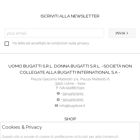
ISCRIVITI ALLA NEWSLETTER
INVIA
Ho letto ed accettato le condizioni sulla privacy.
UOMO BUGATTI S.R.L. DONNA BUGATTI S.R.L. -SOCIETÀ NON
COLLEGATE ALLA BUGATTI INTERNATIONAL S.A -
Piazza Giacomo Matteotti 1/a, Piazza Matteotti 6
33100 Udine - Italia
P. IVA:02226670301
+390432503025
+390432503025
info@bugstore.it
SHOP
SERVIZIO CLIENTI
Cookies & Privacy
ACQUISTO SICURO
Questo sito si avvale di cookie di profilazione utilizzati per ads/contenuti