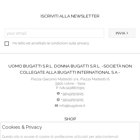
ISCRIVITI ALLA NEWSLETTER
INVIA
Ho letto ed accettato le condizioni sulla privacy.
UOMO BUGATTI S.R.L. DONNA BUGATTI S.R.L. -SOCIETÀ NON
COLLEGATE ALLA BUGATTI INTERNATIONAL S.A -
Piazza Giacomo Matteotti 1/a, Piazza Matteotti 6
33100 Udine - Italia
P. IVA:02226670301
+390432503025
+390432503025
info@bugstore.it
SHOP
SERVIZIO CLIENTI
Cookies & Privacy
ACQUISTO SICURO
Questo sito si avvale di cookie di profilazione utilizzati per ads/contenuti